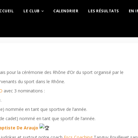
CCUEIL
LE CLUB
CALENDRIER
LES RÉSULTATS
EN 
lais pour la cérémonie des Rhône d’Or du sport organisé par le
rvenants du sport dans le Rhône.
DO
avec 3 nominations :
.
) nommée en tant que sportive de l’année.
 cadet) nommé en tant que sportif de l’année.
aptiste De Araujo
 judokas et surtout notre coach
Escs Coaching
Tanguy Pouillevet san