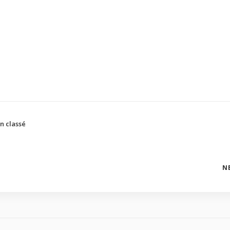
n classé
N