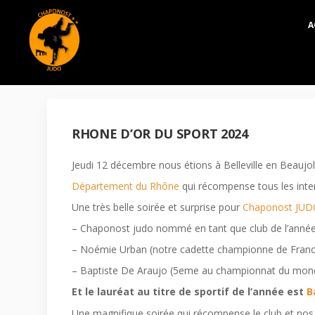
A
RHONE D’OR DU SPORT 2024
Jeudi 12 décembre nous étions à Belleville en Beaujo
Département du Rhône
qui récompense tous les inte
Une très belle soirée et surprise pour
Chaponost JU
– Chaponost judo nommé en tant que club de l’année
– Noémie Urban (notre cadette championne de France
– Baptiste De Araujo (5eme au championnat du monde
Et le lauréat au titre de sportif de l’année est
B
Une magnifique soirée qui récompense le club et nos