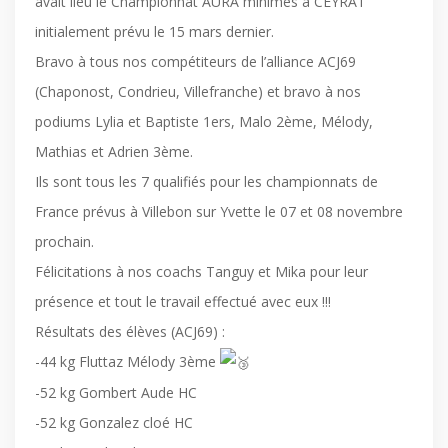
avait lieu le Championnat AURA minimes à CEYRAT
initialement prévu le 15 mars dernier.
Bravo à tous nos compétiteurs de l’alliance ACJ69
(Chaponost, Condrieu, Villefranche) et bravo à nos
podiums Lylia et Baptiste 1ers, Malo 2ème, Mélody,
Mathias et Adrien 3ème.
Ils sont tous les 7 qualifiés pour les championnats de
France prévus à Villebon sur Yvette le 07 et 08 novembre
prochain.
Félicitations à nos coachs Tanguy et Mika pour leur
présence et tout le travail effectué avec eux !!!
Résultats des élèves (ACJ69) :
-44 kg Fluttaz Mélody 3ème
-52 kg Gombert Aude HC
-52 kg Gonzalez cloé HC