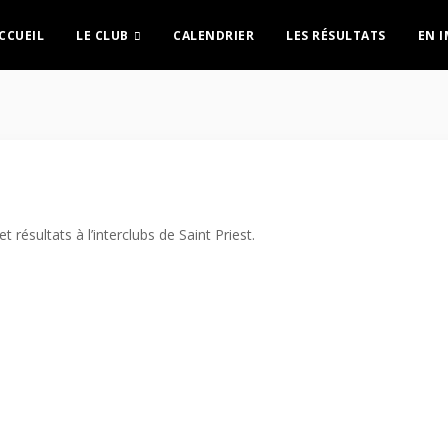
CCUEIL
LE CLUB
CALENDRIER
LES RÉSULTATS
EN 
t résultats à l’interclubs de Saint Priest.