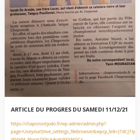
ARTICLE DU PROGRES DU SAMEDI 11/12/21
https://chaponostjudo.fr/wp-admin/admin.php?
page=UseyourDrive_settings_filebrowser&wpcp_link=JT
drVqd4_36yopZK9cA4ugo9XXAtGCx