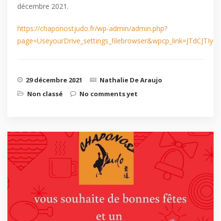
décembre 2021.
https://chaponostjudo.fr/wp-admin/admin.php?
page=UseyourDrive_settings_filebrowser&wpcp_link=JT
29 décembre 2021
Nathalie De Araujo
Non classé
No comments yet