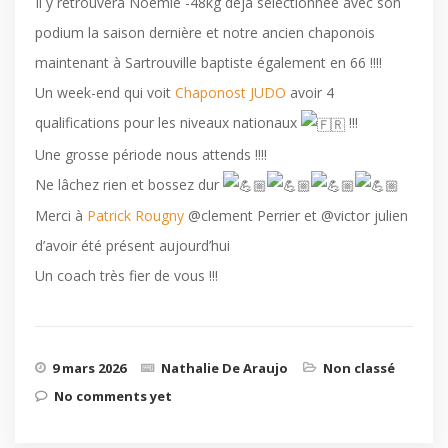
Il y retrouvera Noemie -48kg deja sélectionnée avec son
podium la saison dernière et notre ancien chaponois
maintenant à Sartrouville baptiste également en 66 !!!!
Un week-end qui voit
Chaponost JUDO
avoir 4
qualifications pour les niveaux nationaux
!!!
Une grosse période nous attends !!!!
Ne lâchez rien et bossez dur
Merci à
Patrick Rougny
@clement Perrier et @victor julien
d’avoir été présent aujourd’hui
Un coach très fier de vous !!!
9 mars 2026
Nathalie De Araujo
Non classé
No comments yet