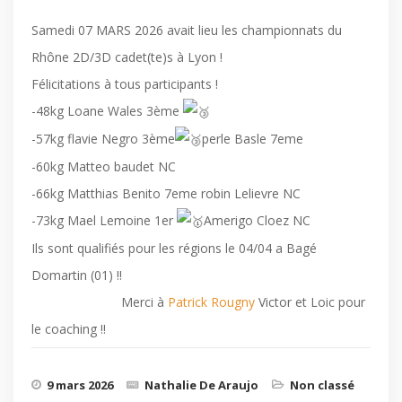
Samedi 07 MARS 2026 avait lieu les championnats du
Rhône 2D/3D cadet(te)s à Lyon !
Félicitations à tous participants !
-48kg Loane Wales 3ème
-57kg flavie Negro 3ème
perle Basle 7eme
-60kg Matteo baudet NC
-66kg Matthias Benito 7eme robin Lelievre NC
-73kg Mael Lemoine 1er
Amerigo Cloez NC
Ils sont qualifiés pour les régions le 04/04 a Bagé
Domartin (01) !!
Merci à
Patrick Rougny
Victor et Loic pour
le coaching !!
9 mars 2026
Nathalie De Araujo
Non classé