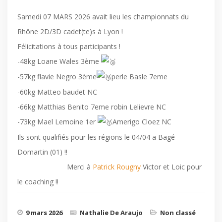
Samedi 07 MARS 2026 avait lieu les championnats du
Rhône 2D/3D cadet(te)s à Lyon !
Félicitations à tous participants !
-48kg Loane Wales 3ème
-57kg flavie Negro 3ème
perle Basle 7eme
-60kg Matteo baudet NC
-66kg Matthias Benito 7eme robin Lelievre NC
-73kg Mael Lemoine 1er
Amerigo Cloez NC
Ils sont qualifiés pour les régions le 04/04 a Bagé
Domartin (01) !!
Merci à
Patrick Rougny
Victor et Loic pour
le coaching !!
9 mars 2026
Nathalie De Araujo
Non classé