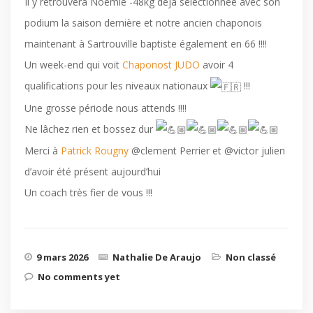
Il y retrouvera Noemie -48kg deja sélectionnée avec son
podium la saison dernière et notre ancien chaponois
maintenant à Sartrouville baptiste également en 66 !!!!
Un week-end qui voit
Chaponost JUDO
avoir 4
qualifications pour les niveaux nationaux
!!!
Une grosse période nous attends !!!!
Ne lâchez rien et bossez dur
Merci à
Patrick Rougny
@clement Perrier et @victor julien
d’avoir été présent aujourd’hui
Un coach très fier de vous !!!
9 mars 2026
Nathalie De Araujo
Non classé
No comments yet